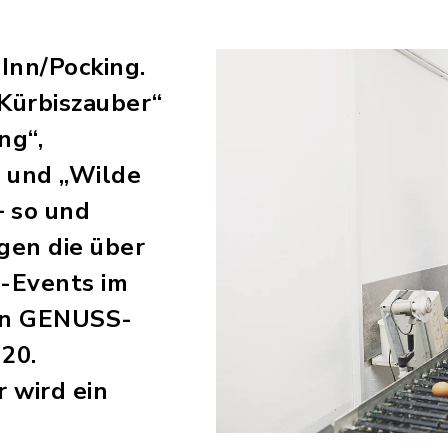
Inn/Pocking.
„Kürbiszauber“
ng“,
 und „Wilde
– so und
ngen die über
-Events im
den GENUSS-
 20.
 wird ein