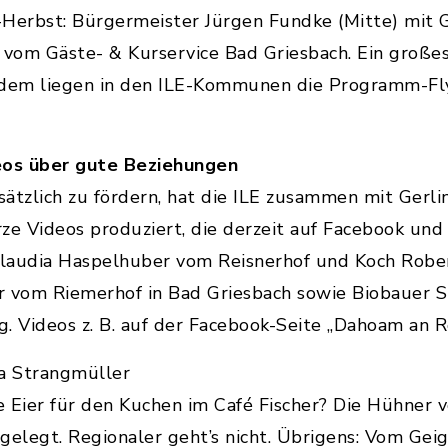
Herbst: Bürgermeister Jürgen Fundke (Mitte) mi
 vom Gäste- & Kurservice Bad Griesbach. Ein großes
em liegen in den ILE-Kommunen die Programm-Flye
deos über gute Beziehungen
ätzlich zu fördern, hat die ILE zusammen mit Gerl
rze Videos produziert, die derzeit auf Facebook und
 Claudia Haspelhuber vom Reisnerhof und Koch Robe
r vom Riemerhof in Bad Griesbach sowie Biobauer 
g. Videos z. B. auf der Facebook-Seite „Dahoam an R
ka Strangmüller
 Eier für den Kuchen im Café Fischer? Die Hühner
 gelegt. Regionaler geht’s nicht. Übrigens: Vom Ge