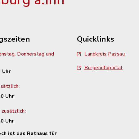
urg a.Inn
gszeiten
Quicklinks
enstag, Donnerstag und
Landkreis Passau
Bürgerinfoportal
 Uhr
sätzlich:
00 Uhr
zusätzlich:
00 Uhr
h ist das Rathaus für