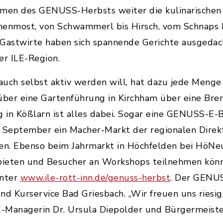
hmen des GENUSS-Herbsts weiter die kulinarischen
irnenmost, von Schwammerl bis Hirsch, vom Schnaps
Gastwirte haben sich spannende Gerichte ausgedac
er ILE-Region.
uch selbst aktiv werden will, hat dazu jede Meng
über eine Gartenführung in Kirchham über eine Bren
in Kößlarn ist alles dabei. Sogar eine GENUSS-E-B
. September ein Macher-Markt der regionalen Direk
fen. Ebenso beim Jahrmarkt in Höchfelden bei HöN
bieten und Besucher an Workshops teilnehmen kön
unter
www.ile-rott-inn.de/genuss-herbst
. Der GENUS
d Kurservice Bad Griesbach. „Wir freuen uns riesig,
E-Managerin Dr. Ursula Diepolder und Bürgermeiste