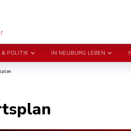
& POLITIK
IN NEUBURG LEBEN
splan
rtsplan