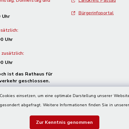
enstag, Donnerstag und
Landkreis Passau
Bürgerinfoportal
 Uhr
sätzlich:
00 Uhr
zusätzlich:
00 Uhr
h ist das Rathaus für
verkehr geschlossen.
gerne Zeit für Sie! Bitte
Cookies einsetzen, um eine optimale Darstellung unserer Website
n Sie einen Termin!
 gesondert abgefragt. Weitere Informationen finden Sie in unser
Zur Kenntnis genommen