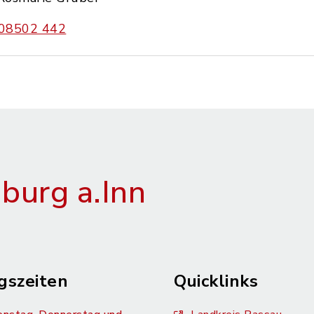
08502 442
urg a.Inn
gszeiten
Quicklinks