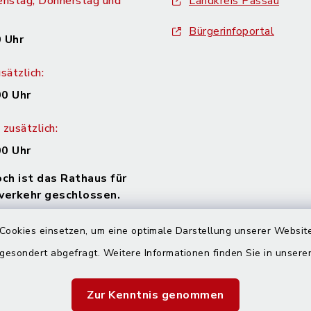
enstag, Donnerstag und
Landkreis Passau
Bürgerinfoportal
 Uhr
sätzlich:
00 Uhr
zusätzlich:
00 Uhr
h ist das Rathaus für
verkehr geschlossen.
gerne Zeit für Sie! Bitte
Cookies einsetzen, um eine optimale Darstellung unserer Website
n Sie einen Termin!
 gesondert abgefragt. Weitere Informationen finden Sie in unser
Zur Kenntnis genommen