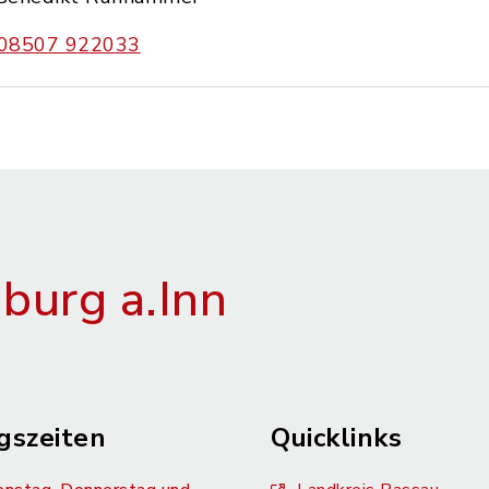
08507 922033
urg a.Inn
gszeiten
Quicklinks