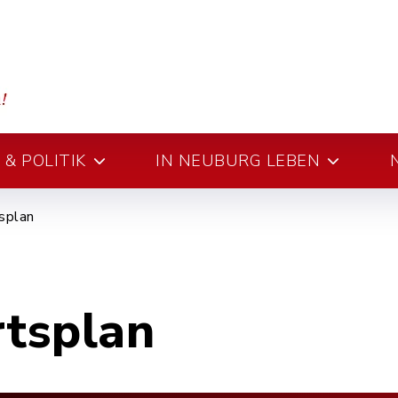
& POLITIK
IN NEUBURG LEBEN
splan
rtsplan